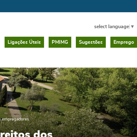
select language
▼
Ligações Úteis
PMIMG
Sugestões
Emprego
 e empregadores
reitos dos