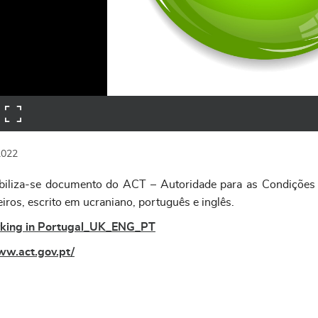
2022
biliza-se documento do ACT – Autoridade para as Condições d
iros, escrito em ucraniano, português e inglês.
king in Portugal_UK_ENG_PT
w.act.gov.pt/