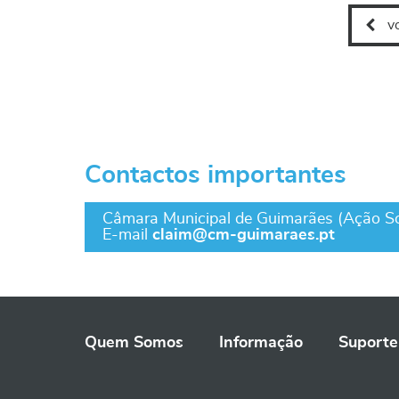
v
Contactos importantes
Câmara Municipal de Guimarães (Ação So
E-mail
claim@cm-guimaraes.pt
Quem Somos
Informação
Suporte