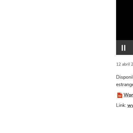
12
abril
Disponi
estrange
Wor
Link:
ww