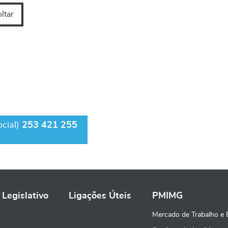
oltar
cial)
253 421 255
 Legislativo
Ligações Úteis
PMIMG
Mercado de Trabalho e